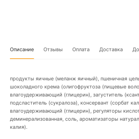
Описание
Отзывы
Оплата
Доставка
До
продукты яичные (меланж яичный), пшеничная цел
шоколадного крема (олигофруктоза (пищевые волок
влагоудерживающий (глицерин), загуститель (ксант
подсластитель (сукралоза), консервант (сорбат ка
влагоудерживающий (глицерин), регуляторы кислот
деминерализованная, соль, ароматизаторы натураль
калия).