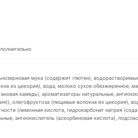
полнительно
ьнозерновая мука (содержит глютен), водорастворимые
на из цикория), вода, молоко сухое обезжиренное, ма
ановая камедь), ароматизаторы натуральные, антиокис
лия)), олигофруктоза (пищевые волокна из цикория), во
ности (лимонная кислота, гидрокарбонат натрия (сода
ные, антиокислитель (аскорбиновая кислота), подслас