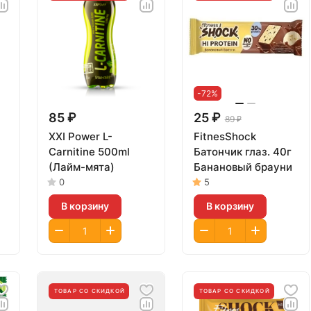
-72%
85 ₽
25 ₽
89 ₽
XXI Power L-
FitnesShock
Carnitine 500ml
Батончик глаз. 40г
(Лайм-мята)
Банановый брауни
0
5
В корзину
В корзину
ТОВАР СО СКИДКОЙ
ТОВАР СО СКИДКОЙ