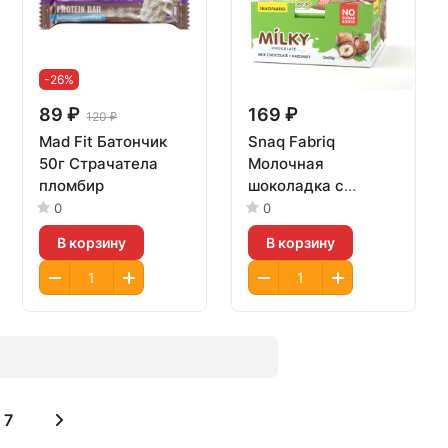
-26%
89 ₽
169 ₽
120 ₽
Mad Fit Батончик
Snaq Fabriq
50г Страчатела
Молочная
пломбир
шоколадка с
начинкой 55гр
0
0
Шоколадно-
В корзину
В корзину
ореховый
7