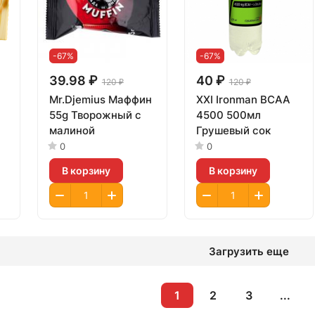
-67%
-67%
39.98 ₽
40 ₽
120 ₽
120 ₽
Mr.Djemius Маффин
XXI Ironman BCAA
55g Творожный с
4500 500мл
малиной
Грушевый сок
0
0
В корзину
В корзину
Загрузить еще
1
2
3
...