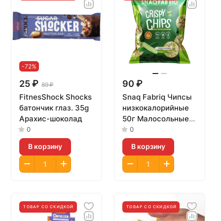
-72%
25 ₽
90 ₽
89 ₽
FitnesShock Shocks
Snaq Fabriq Чипсы
батончик глаз. 35g
низкокалорийные
Арахис-шоколад
50г Малосольные
огурчики
0
0
В корзину
В корзину
ТОВАР СО СКИДКОЙ
ТОВАР СО СКИДКОЙ