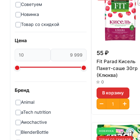
Советуем
Новинка
Товар со скидкой
Цена
55 ₽
Fit Parad Кисель
Пакет-саше 30гр
(Клюква)
0
Бренд
В корзину
Animal
aTech nutrition
Awochactive
НОВИНКА
BlenderBottle
ТОВАР СО СКИДКОЙ