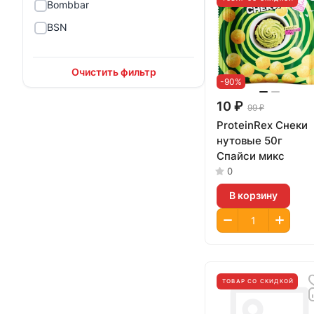
Bombbar
BSN
Constant Delight
DopDrops
Очистить фильтр
-90%
Dr.Neumann
10 ₽
99 ₽
Fit Parad
ProteinRex Снеки
Fitnes Shock
нутовые 50г
Спайси микс
Galvanize
0
Ironman
В корзину
KickOFF
Lake Avenue
Mad Fit
Magic Elements
ТОВАР СО СКИДКОЙ
Maxler