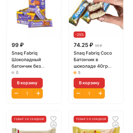
-25%
99 ₽
74.25 ₽
99 ₽
Snaq Fabriq
Snaq Fabriq Coco
Шоколадный
Батончик в
батончик без
шоколаде 40гр
сахара QWIKLER
(Кокосово-
0
5
35гр Кокос
миндальный)
В корзину
В корзину
ТОВАР СО СКИДКОЙ
ТОВАР СО СКИДКОЙ