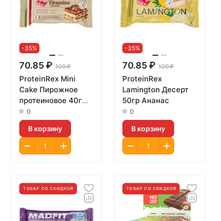
-35%
-35%
70.85 ₽
70.85 ₽
109 ₽
109 ₽
ProteinRex Mini
ProteinRex
Cake Пирожное
Lamington Десерт
протеиновое 40г
50гр Ананас
Тирамису амаретто
0
0
В корзину
В корзину
ТОВАР СО СКИДКОЙ
ТОВАР СО СКИДКОЙ