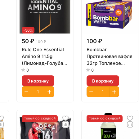
-50%
50 ₽
100 ₽
100 ₽
Rule One Essential
Bombbar
Amino 9 11.5g
Протеиновая вафля
(Лимонад-Голубая
32гр Топленое
малина)
молоко
0
0
й
В корзину
В корзину
ТОВАР СО СКИДКОЙ
ТОВАР СО СКИДКОЙ