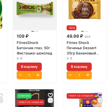
-50%
109 ₽
49.99 ₽
99 ₽
FitnesShock
Fitnes Shock
Батончик глаз. 50г
Печенье Dessert
Фисташка-шоколад
35гр Банановый
брауни
0
0
В корзину
В корзину
НОВИНКА
ТОВАР СО СКИДКОЙ
ТОВАР СО СКИДКОЙ