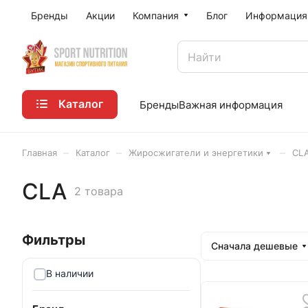
Бренды
Акции
Компания
Блог
Информация
Каталог
Бренды
Важная информация
–
–
–
Главная
Каталог
Жиросжигатели и энергетики
CL
CLA
2 товара
Сначала дешевые
В наличии