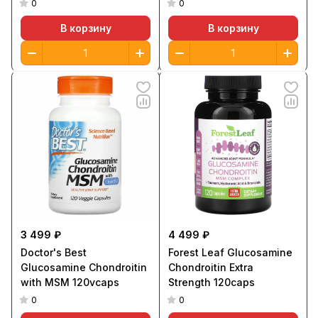
120vcaps
0
0
В корзину
В корзину
3 499 ₽
4 499 ₽
Doctor's Best
Forest Leaf Glucosamine
Glucosamine Chondroitin
Chondroitin Extra
with MSM 120vcaps
Strength 120caps
0
0