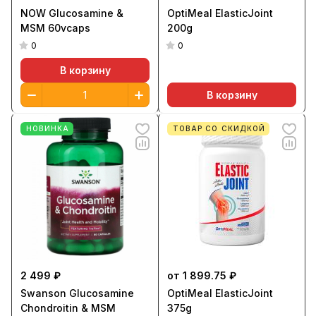
NOW Glucosamine &
OptiMeal ElasticJoint
MSM 60vcaps
200g
0
0
В корзину
В корзину
НОВИНКА
ТОВАР СО СКИДКОЙ
2 499 ₽
от 1 899.75 ₽
Swanson Glucosamine
OptiMeal ElasticJoint
Chondroitin & MSM
375g