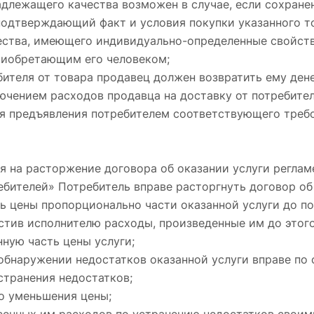
адлежащего качества возможен в случае, если сохранен
подтверждающий факт и условия покупки указанного то
ства, имеющего индивидуально-определенные свойств
риобретающим его человеком;
бителя от товара продавец должен возвратить ему де
лючением расходов продавца на доставку от потребител
ня предъявления потребителем соответствующего треб
я на расторжение договора об оказании услуги реглам
ебителей» Потребитель вправе расторгнуть договор об 
ь цены пропорционально части оказанной услуги до п
стив исполнителю расходы, произведенные им до этого
нную часть цены услуги;
обнаружении недостатков оказанной услуги вправе по 
странения недостатков;
о уменьшения цены;