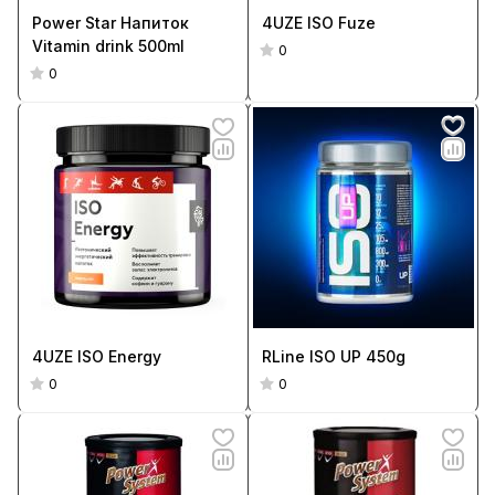
Power Star Напиток
4UZE ISO Fuze
Vitamin drink 500ml
0
0
4UZE ISO Energy
RLine ISO UP 450g
0
0