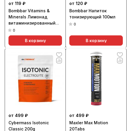
от 119 ₽
от 120 ₽
Bombbar Vitamins &
Bombbar Напиток
Minerals Лимонад
тонизирующий 100мл
витаминизированный
0
330мл
0
В корзину
В корзину
от 499 ₽
от 499 ₽
Cybermass Isotonic
Maxler Max Motion
Classic 200g
20Tabs