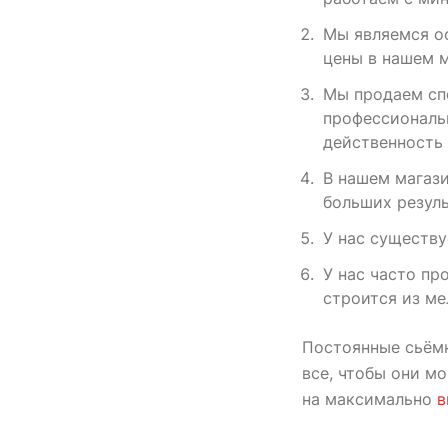
Мы являемся о
цены в нашем м
Мы продаем спо
профессиональн
действенность
В нашем магази
больших резул
У нас существу
У нас часто пр
строится из ме
Постоянные сьёмк
все, чтобы они м
на максимально
в