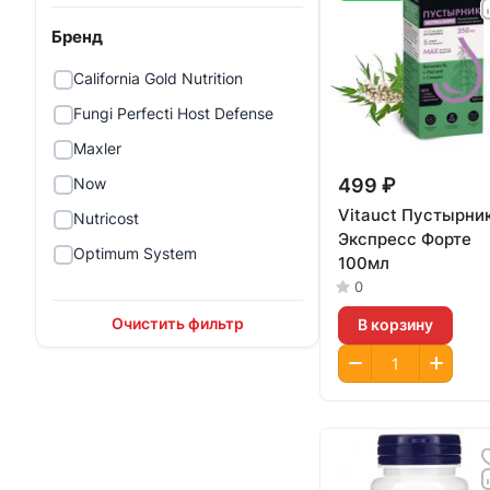
Бренд
California Gold Nutrition
Fungi Perfecti Host Defense
Maxler
499 ₽
Now
Vitauct Пустырни
Nutricost
Экспресс Форте
Optimum System
100мл
0
SNT
Swanson
Очистить фильтр
В корзину
Syntime Nutrition
The Smurfs Kids Gummy
Vitauct