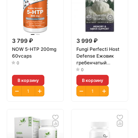
3 799 ₽
3 999 ₽
NOW 5-HTP 200mg
Fungi Perfecti Host
60vcaps
Defense Ежовик
гребенчатый
0
30caps
0
В корзину
В корзину