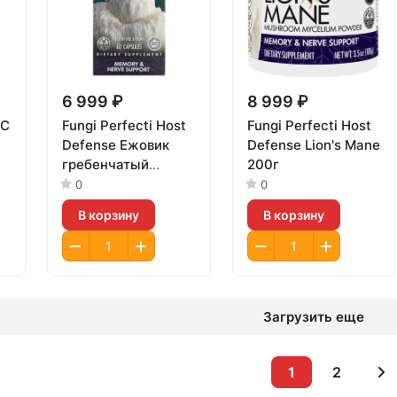
6 999 ₽
8 999 ₽
PC
Fungi Perfecti Host
Fungi Perfecti Host
Defense Ежовик
Defense Lion's Mane
гребенчатый
200г
60caps
0
0
В корзину
В корзину
Загрузить еще
1
2