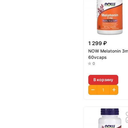
1 299 ₽
NOW Melatonin 3
60vcaps
0
В корзину