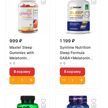
999 ₽
1 199 ₽
Maxler Sleep
Syntime Nutrition
Gummies with
Sleep Formula
Melatonin
GABA+Melatonin
60gummies
60caps
0
0
В корзину
В корзину