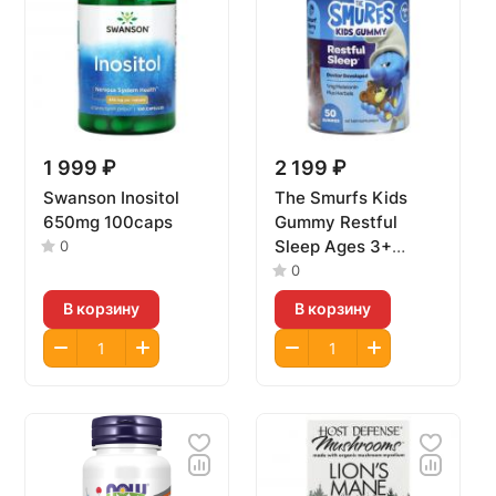
1 999 ₽
2 199 ₽
Swanson Inositol
The Smurfs Kids
650mg 100caps
Gummy Restful
Sleep Ages 3+
0
50gummies
0
В корзину
В корзину