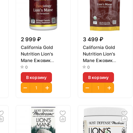
2 999 ₽
3 499 ₽
California Gold
California Gold
Nutrition Lion's
Nutrition Lion's
Mane Ежовик
Mane Ежовик
Гребенчатый
Гребенчатый 120г
0
0
90vcaps
В корзину
В корзину