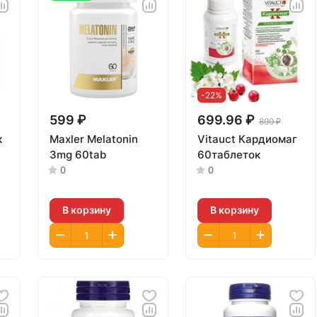
-22%
599 ₽
699.96 ₽
899 ₽
к
Maxler Melatonin
Vitauct Кардиомаг
3mg 60tab
60таблеток
0
0
В корзину
В корзину