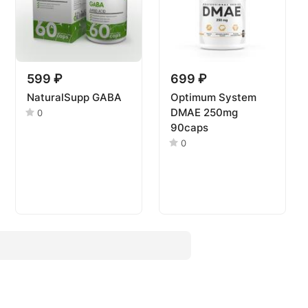
599 ₽
699 ₽
NaturalSupp GABA
Optimum System
DMAE 250mg
0
90caps
0