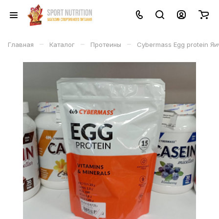
–
–
–
Главная
Каталог
Протеины
Cybermass Egg protein Я